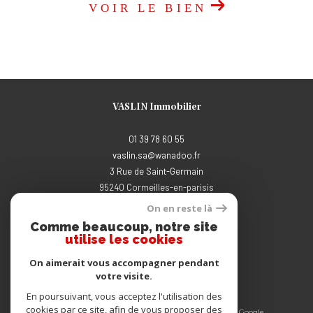
VOIR LE BIEN
VASLIN Immobilier
01 39 78 60 55
vaslin.sa@wanadoo.fr
3 Rue de Saint-Germain
95240
cormeilles-en-parisis
On en reste là
Comme beaucoup, notre site
Nous suivre sur
utilise les cookies
On aimerait vous accompagner pendant
votre visite.
En poursuivant, vous acceptez l'utilisation des
cookies par ce site, afin de vous proposer des
© 2026 | Tous droits réservés | Traduction powered by Google