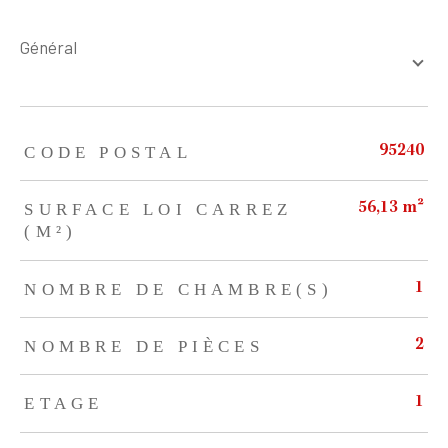
général
TRAD_ZEPHYR_Caracteristique
TRAD_ZEPHYR_Valeurs
CODE POSTAL
95240
SURFACE LOI CARREZ
56,13 m²
(M²)
NOMBRE DE CHAMBRE(S)
1
NOMBRE DE PIÈCES
2
ETAGE
1