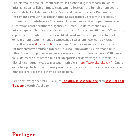
Les informations recueillies sur ce formulaire sont enregistrées dans un fichier
informatisé par La Boite Immo agissant comme Sous-traitant du traitement pour la
gestion de la clientèle/prospects de l'Agence / du Réseau qui reste Responsable du
Traitement de vos Données personnelles. La base légale du traitement repose sur
l'intérêt légitime de l'Agence / du Réseau. Elles sont conservées jusqu'à demande de
suppression et sont destinées à l'Agence / au Réseau. Conformément à la loi «
informatique et libertés », vous disposez des droits d’accès, de rectification, d’effacement,
d’opposition, de limitation et de portabilité de vos données. Vous pouvez retirer votre
consentement à tout moment en contactant directement l’Agence / Le Réseau.
Consultez le site
https://cnil.fr/fr
pour plus d’informations sur vos droits. Si vous
estimez, après avoir contacté l'Agence / le Réseau, que vos droits « Informatique et
Libertés » ne sont pas respectés, vous pouvez adresser une réclamation à la CNIL. Nous
vous informons de l’existence de la liste d'opposition au démarchage téléphonique «
Bloctel », sur laquelle vous pouvez vous inscrire ici :
https://www.bloctel.gouv.fr
. Dans le
cadre de la protection des Données personnelles, nous vous invitons à ne pas inscrire de
Données sensibles dans le champ de saisie libre.
Ce site est protégé par reCAPTCHA, les
Politiques de Confidentialité
et es
Conditions d'ut
ilisation
de Google s'appliquent.
partager